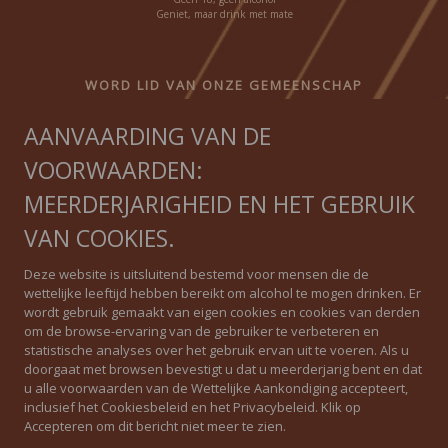
Geniet, maar drink met mate
WORD LID VAN ONZE GEMEENSCHAP
AANVAARDING VAN DE
Ontvang onze nieuwsbrief
VOORWAARDEN:
MEERDERJARIGHEID EN HET GEBRUIK
VAN COOKIES.
IGUAL QUE NINGUNO
Deze website is uitsluitend bestemd voor mensen die de
wettelijke leeftijd hebben bereikt om alcohol te mogen drinken. Er
wordt gebruik gemaakt van eigen cookies en cookies van derden
Privacybeleid
om de browse-ervaring van de gebruiker te verbeteren en
statistische analyses over het gebruik ervan uit te voeren. Als u
Cookiebeleid
doorgaat met browsen bevestigt u dat u meerderjarig bent en dat
u alle voorwaarden van de Wettelijke Aankondiging accepteert,
Wettelijke waarschuwing
inclusief het Cookiesbeleid en het Privacybeleid. Klik op
Accepteren om dit bericht niet meer te zien.