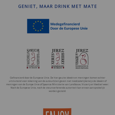
GENIET, MAAR DRINK MET MATE
Gefinancierd door de Europese Unie. De hier geuite ideeën en meningen komen echter
uitsluitend voor rekening van de auteur(s) en geven niet noodzakelijkerwijs de ideeën of
meningen van de Europe Unie of Spaanse Ministerie van Landbouw, Visserij en Voedsel weer.
Noch de Europese Unie, noch de steunverlenende autoriteit kan ervoor aansprakelijk
worden gesteld.