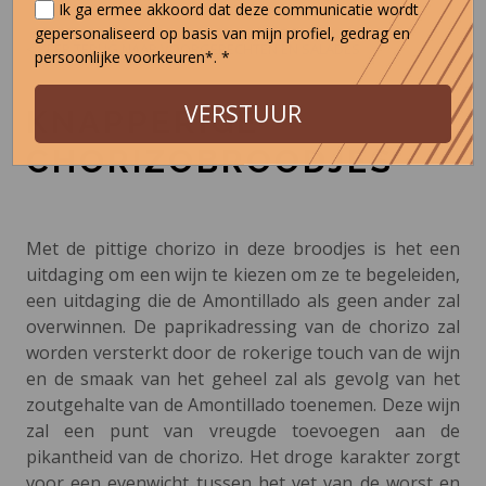
Ik ga ermee akkoord dat deze communicatie wordt
gepersonaliseerd op basis van mijn profiel, gedrag en
< KEER TERUG NAAR VOORGERECHTEN EN SALADES
persoonlijke voorkeuren*. *
VERSTUUR
KNAPPERIGE
CHORIZOBROODJES
Met de pittige chorizo in deze broodjes is het een
uitdaging om een wijn te kiezen om ze te begeleiden,
een uitdaging die de Amontillado als geen ander zal
overwinnen. De paprikadressing van de chorizo zal
worden versterkt door de rokerige touch van de wijn
en de smaak van het geheel zal als gevolg van het
zoutgehalte van de Amontillado toenemen. Deze wijn
zal een punt van vreugde toevoegen aan de
pikantheid van de chorizo. Het droge karakter zorgt
voor een evenwicht tussen het vet van de worst en