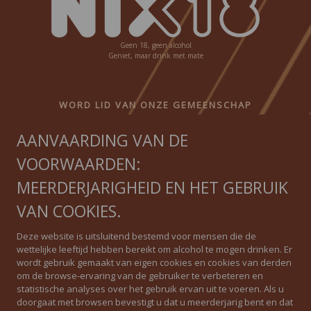
Geen 18, geen alcohol
Geniet, maar drink met mate
WORD LID VAN ONZE GEMEENSCHAP
AANVAARDING VAN DE
Ontvang onze nieuwsbrief
VOORWAARDEN:
MEERDERJARIGHEID EN HET GEBRUIK
VAN COOKIES.
IGUAL QUE NINGUNO
Deze website is uitsluitend bestemd voor mensen die de
wettelijke leeftijd hebben bereikt om alcohol te mogen drinken. Er
wordt gebruik gemaakt van eigen cookies en cookies van derden
Privacybeleid
om de browse-ervaring van de gebruiker te verbeteren en
statistische analyses over het gebruik ervan uit te voeren. Als u
Cookiebeleid
doorgaat met browsen bevestigt u dat u meerderjarig bent en dat