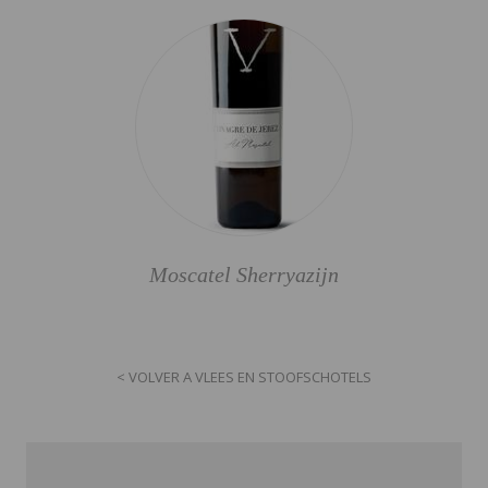
Moscatel Sherryazijn
< VOLVER A VLEES EN STOOFSCHOTELS