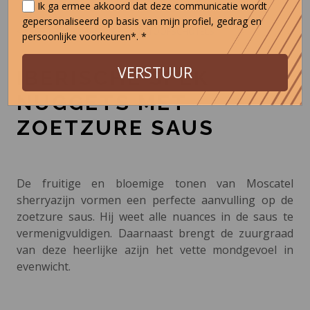
Ik ga ermee akkoord dat deze communicatie wordt
gepersonaliseerd op basis van mijn profiel, gedrag en
< KEER TERUG NAAR VLEES EN STOOFSCHOTELS
persoonlijke voorkeuren*. *
VERSTUUR
IBERISCHE SPEK
NUGGETS MET
ZOETZURE SAUS
De fruitige en bloemige tonen van Moscatel
sherryazijn vormen een perfecte aanvulling op de
zoetzure saus. Hij weet alle nuances in de saus te
vermenigvuldigen. Daarnaast brengt de zuurgraad
van deze heerlijke azijn het vette mondgevoel in
evenwicht.