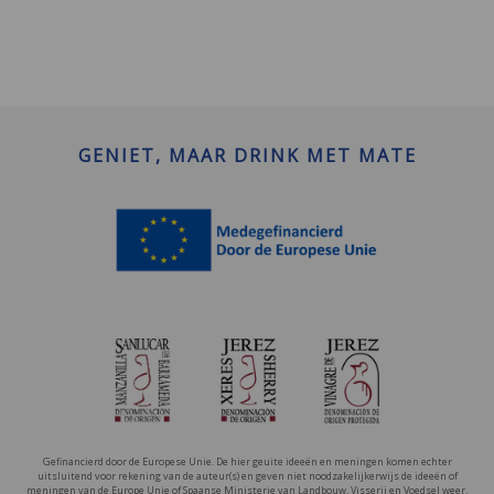
GENIET, MAAR DRINK MET MATE
Gefinancierd door de Europese Unie. De hier geuite ideeën en meningen komen echter
uitsluitend voor rekening van de auteur(s) en geven niet noodzakelijkerwijs de ideeën of
meningen van de Europe Unie of Spaanse Ministerie van Landbouw, Visserij en Voedsel weer.