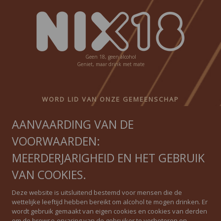
Geen 18, geen alcohol
Geniet, maar drink met mate
WORD LID VAN ONZE GEMEENSCHAP
AANVAARDING VAN DE
Ontvang onze nieuwsbrief
VOORWAARDEN:
MEERDERJARIGHEID EN HET GEBRUIK
VAN COOKIES.
IGUAL QUE NINGUNO
Deze website is uitsluitend bestemd voor mensen die de
wettelijke leeftijd hebben bereikt om alcohol te mogen drinken. Er
wordt gebruik gemaakt van eigen cookies en cookies van derden
Privacybeleid
om de browse-ervaring van de gebruiker te verbeteren en