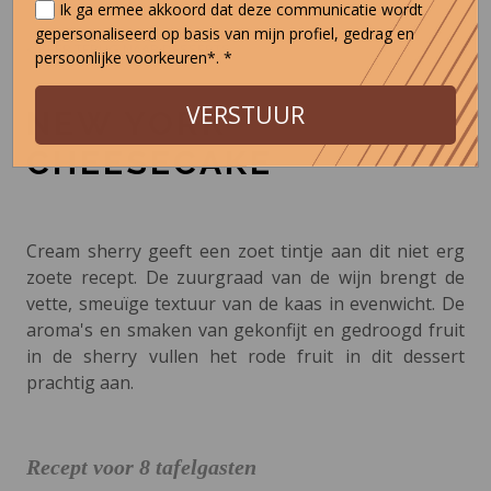
Ik ga ermee akkoord dat deze communicatie wordt
gepersonaliseerd op basis van mijn profiel, gedrag en
< KEER TERUG NAAR DESSERTS
persoonlijke voorkeuren*. *
VERSTUUR
NEW YORK
CHEESECAKE
Cream sherry geeft een zoet tintje aan dit niet erg
zoete recept. De zuurgraad van de wijn brengt de
vette, smeuïge textuur van de kaas in evenwicht. De
aroma's en smaken van gekonfijt en gedroogd fruit
in de sherry vullen het rode fruit in dit dessert
prachtig aan.
Recept voor 8 tafelgasten