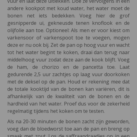
vuur en laat deze uitlekken. Doe ze vervolgens in een
andere kookpot met koud water, het water moet de
bonen net iets bedekken. Voeg hier de grof
gesnipperde ui, gekneusde tenen knoflook en de
olijfolie aan toe. Optioneel: Als men er voor kiest om
varkensoor of varkenspoot toe te voegen, mogen
deze er nu ook bij. Zet de pan op hoog vuur en wacht
tot het water begint te koken, draai dan terug naar
middelhoog vuur zodat deze aan de kook blijft. Voeg
de ham, de chorizo en de pancetta toe. Laat
gedurende 2,5 uur zachtjes op laag vuur doorkoken
met de deksel op de pan. Houd er rekening mee dat
de totale kooktijd van de bonen kan variëren, dit is
afhankelijk van de kwaliteit van de bonen en de
hardheid van het water. Proef dus voor de zekerheid
regelmatig tijdens het koken om te testen.
Als na 20-30 minuten de bonen zacht zijn geworden,
voeg dan de bloedworst toe aan de pan en breng op
smaak met zout. Los de saffraandraadjes op in een