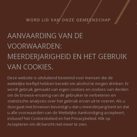
WORD LID VAN ONZE GEMEENSCHAP
AANVAARDING VAN DE
Ontvang onze nieuwsbrief
VOORWAARDEN:
MEERDERJARIGHEID EN HET GEBRUIK
VAN COOKIES.
IGUAL QUE NINGUNO
Deze website is uitsluitend bestemd voor mensen die de
wettelijke leeftijd hebben bereikt om alcohol te mogen drinken. Er
wordt gebruik gemaakt van eigen cookies en cookies van derden
Privacybeleid
om de browse-ervaring van de gebruiker te verbeteren en
statistische analyses over het gebruik ervan uit te voeren. Als u
Cookiebeleid
doorgaat met browsen bevestigt u dat u meerderjarig bent en dat
u alle voorwaarden van de Wettelijke Aankondiging accepteert,
Wettelijke waarschuwing
inclusief het Cookiesbeleid en het Privacybeleid. Klik op
Accepteren om dit bericht niet meer te zien.