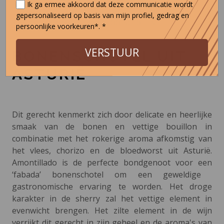
Ik ga ermee akkoord dat deze communicatie wordt
gepersonaliseerd op basis van mijn profiel, gedrag en
< KEER TERUG NAAR VLEES EN STOOFSCHOTELS
persoonlijke voorkeuren*. *
VERSTUUR
BONENSCHOTEL UIT
ASTURIË
Dit gerecht kenmerkt zich door delicate en heerlijke
smaak van de bonen en vettige bouillon in
combinatie met het rokerige aroma afkomstig van
het vlees, chorizo ​​en de bloedworst uit Asturië.
Amontillado is de perfecte bondgenoot voor een
‘fabada’ bonenschotel om een geweldige ​​
gastronomische ervaring te worden. Het droge
karakter in de sherry zal het vettige element in
evenwicht brengen. Het zilte element in de wijn
verrijkt dit gerecht in zijn geheel en de aroma's van